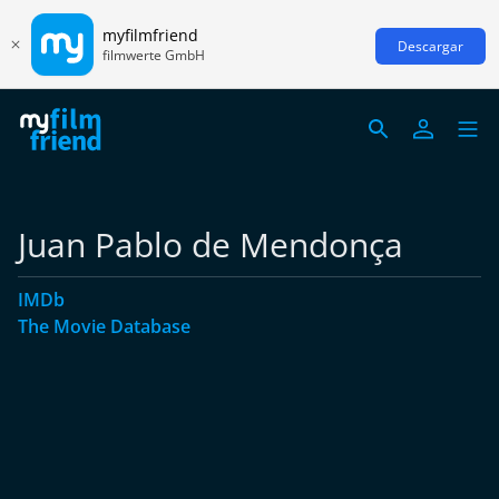
myfilmfriend
Descargar
filmwerte GmbH
Juan Pablo de Mendonça
IMDb
The Movie Database